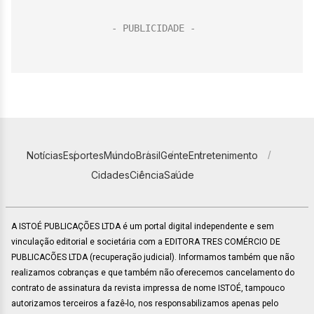
Notícias
Esportes
Mundo
Brasil
Gente
Entretenimento
Cidades
Ciência
Saúde
A ISTOÉ PUBLICAÇÕES LTDA é um portal digital independente e sem
vinculação editorial e societária com a EDITORA TRES COMÉRCIO DE
PUBLICACÕES LTDA (recuperação judicial). Informamos também que não
realizamos cobranças e que também não oferecemos cancelamento do
contrato de assinatura da revista impressa de nome ISTOÉ, tampouco
autorizamos terceiros a fazê-lo, nos responsabilizamos apenas pelo