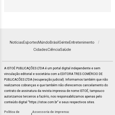
Notícias
Esportes
Mundo
Brasil
Gente
Entretenimento
Cidades
Ciência
Saúde
A ISTOÉ PUBLICAÇÕES LTDA é um portal digital independente e sem
vinculação editorial e societária com a EDITORA TRES COMÉRCIO DE
PUBLICACÕES LTDA (recuperação judicial). Informamos também que não
realizamos cobranças e que também não oferecemos cancelamento do
contrato de assinatura da revista impressa de nome ISTOÉ, tampouco
autorizamos terceiros a fazê-lo, nos responsabilizamos apenas pelo
conteúdo digital “https://istoe.com.br” e seus respectivos sites.
Política de
Assessoria de imprensa:
|