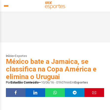
Início
>
Esportes
México bate a Jamaica, se
classifica na Copa América e
elimina o Uruguai
Por
Estadão Conteúdo
10/06/16 - 01h07min
Em
Esportes