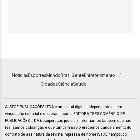
Notícias
Esportes
Mundo
Brasil
Gente
Entretenimento
Cidades
Ciência
Saúde
A ISTOÉ PUBLICAÇÕES LTDA é um portal digital independente e sem
vinculação editorial e societária com a EDITORA TRES COMÉRCIO DE
PUBLICACÕES LTDA (recuperação judicial). Informamos também que não
realizamos cobranças e que também não oferecemos cancelamento do
contrato de assinatura da revista impressa de nome ISTOÉ, tampouco