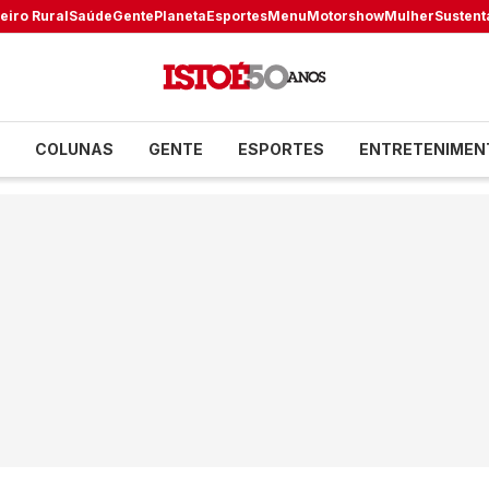
eiro Rural
Saúde
Gente
Planeta
Esportes
Menu
Motorshow
Mulher
Sustent
COLUNAS
GENTE
ESPORTES
ENTRETENIMEN