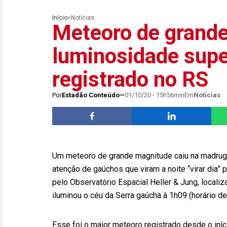
Início
>
Notícias
Meteoro de grand
luminosidade super
registrado no RS
Por
Estadão Conteúdo
01/10/20 - 15h56min
Em
Notícias
Um meteoro de grande magnitude caiu na madrugad
atenção de gaúchos que viram a noite “virar dia”
pelo Observatório Espacial Heller & Jung, locali
iluminou o céu da Serra gaúcha à 1h09 (horário de 
Esse foi o maior meteoro registrado desde o iníc