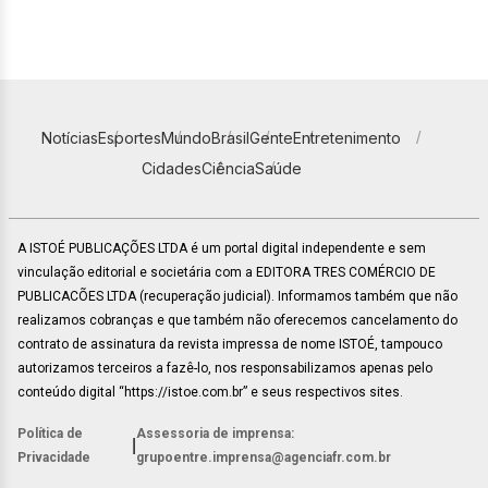
Notícias
Esportes
Mundo
Brasil
Gente
Entretenimento
Cidades
Ciência
Saúde
A ISTOÉ PUBLICAÇÕES LTDA é um portal digital independente e sem
vinculação editorial e societária com a EDITORA TRES COMÉRCIO DE
PUBLICACÕES LTDA (recuperação judicial). Informamos também que não
realizamos cobranças e que também não oferecemos cancelamento do
contrato de assinatura da revista impressa de nome ISTOÉ, tampouco
autorizamos terceiros a fazê-lo, nos responsabilizamos apenas pelo
conteúdo digital “https://istoe.com.br” e seus respectivos sites.
Política de
Assessoria de imprensa:
|
Privacidade
grupoentre.imprensa@agenciafr.com.br