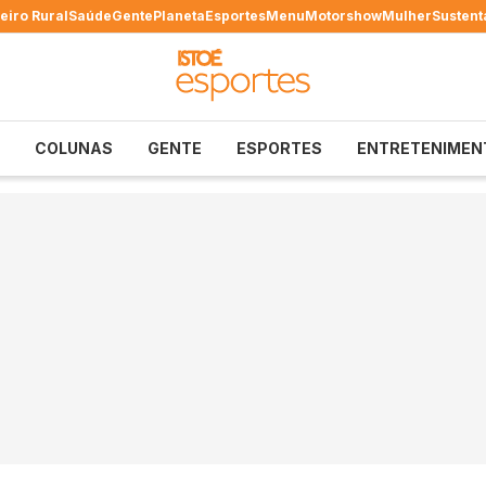
eiro Rural
Saúde
Gente
Planeta
Esportes
Menu
Motorshow
Mulher
Sustent
COLUNAS
GENTE
ESPORTES
ENTRETENIMEN