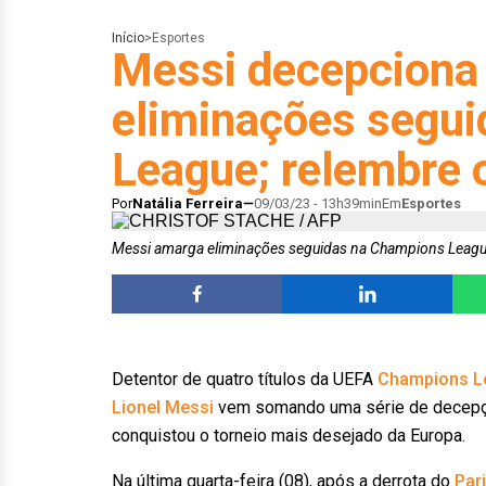
Início
>
Esportes
Messi decepciona 
eliminações segu
League; relembre 
Por
Natália Ferreira
09/03/23 - 13h39min
Em
Esportes
Messi amarga eliminações seguidas na Champions Leag
Detentor de quatro títulos da UEFA
Champions L
Lionel Messi
vem somando uma série de decepçõ
conquistou o torneio mais desejado da Europa.
Na última quarta-feira (08), após a derrota do
Par