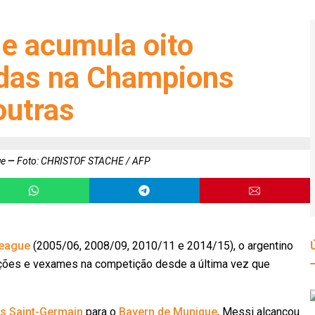
e acumula oito
idas na Champions
outras
ue
Foto: CHRISTOF STACHE / AFP
eague
(2005/06, 2008/09, 2010/11 e 2014/15), o argentino
es e vexames na competição desde a última vez que
is Saint-Germain
para o
Bayern de Munique
, Messi alcançou