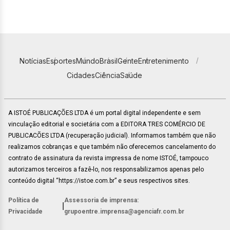
Notícias
Esportes
Mundo
Brasil
Gente
Entretenimento
Cidades
Ciência
Saúde
A ISTOÉ PUBLICAÇÕES LTDA é um portal digital independente e sem
vinculação editorial e societária com a EDITORA TRES COMÉRCIO DE
PUBLICACÕES LTDA (recuperação judicial). Informamos também que não
realizamos cobranças e que também não oferecemos cancelamento do
contrato de assinatura da revista impressa de nome ISTOÉ, tampouco
autorizamos terceiros a fazê-lo, nos responsabilizamos apenas pelo
conteúdo digital “https://istoe.com.br” e seus respectivos sites.
Política de
Assessoria de imprensa:
|
Privacidade
grupoentre.imprensa@agenciafr.com.br