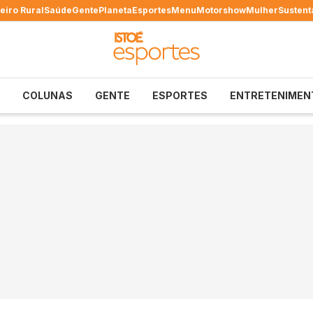
eiro Rural
Saúde
Gente
Planeta
Esportes
Menu
Motorshow
Mulher
Sustent
COLUNAS
GENTE
ESPORTES
ENTRETENIMEN