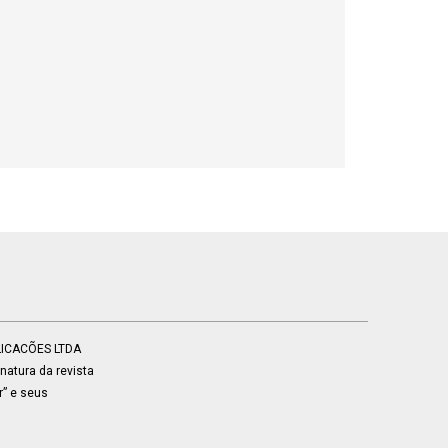
BLICACÕES LTDA
atura da revista
r” e seus