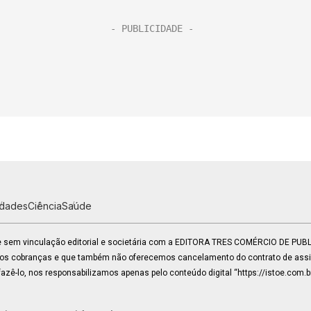
idades
Ciência
Saúde
 e sem vinculação editorial e societária com a EDITORA TRES COMÉRCIO DE PU
mos cobranças e que também não oferecemos cancelamento do contrato de assin
zê-lo, nos responsabilizamos apenas pelo conteúdo digital “https://istoe.com.b