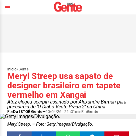
Início
>
Gente
Meryl Streep usa sapato de
designer brasileiro em tapete
vermelho em Xangai
Atriz elegeu scarpin assinado por Alexandre Birman para
pré-estreia de ‘O Diabo Veste Prada 2’ na China
Por
Da ISTOÉ Gente
10/04/26 - 21h01min
Em
Gente
Meryl Streep.
Foto: Getty Images/Divulgação.