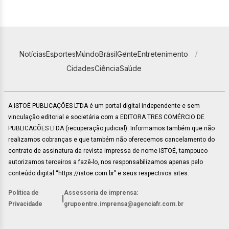
Notícias
Esportes
Mundo
Brasil
Gente
Entretenimento
Cidades
Ciência
Saúde
A ISTOÉ PUBLICAÇÕES LTDA é um portal digital independente e sem
vinculação editorial e societária com a EDITORA TRES COMÉRCIO DE
PUBLICACÕES LTDA (recuperação judicial). Informamos também que não
realizamos cobranças e que também não oferecemos cancelamento do
contrato de assinatura da revista impressa de nome ISTOÉ, tampouco
autorizamos terceiros a fazê-lo, nos responsabilizamos apenas pelo
conteúdo digital “https://istoe.com.br” e seus respectivos sites.
Política de
Assessoria de imprensa:
|
Privacidade
grupoentre.imprensa@agenciafr.com.br