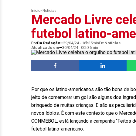
Início
>
Notícias
Mercado Livre cel
futebol latino-am
Por
Da Redação
29/04/24 - 16h35min
Em
Notícias
Atualizado em
30/04/24 - 00h36min
Por que os latino-americanos são tão bons de bol
jeito de comemorar um gol são alguns dos ingred
brinquedo de muitas crianças. E são as peculiari
novos ídolos. É com este contexto que o Mercado
CONMEBOL, está lançando a campanha “Feitos de A
futebol latino-americano.