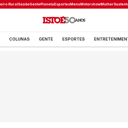
eiro Rural
Saúde
Gente
Planeta
Esportes
Menu
Motorshow
Mulher
Sustent
COLUNAS
GENTE
ESPORTES
ENTRETENIMEN