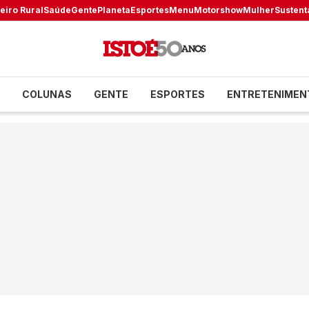
eiro Rural
Saúde
Gente
Planeta
Esportes
Menu
Motorshow
Mulher
Sustent
COLUNAS
GENTE
ESPORTES
ENTRETENIMEN