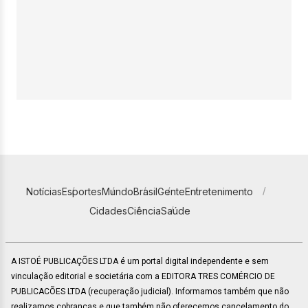
Notícias
Esportes
Mundo
Brasil
Gente
Entretenimento
Cidades
Ciência
Saúde
A ISTOÉ PUBLICAÇÕES LTDA é um portal digital independente e sem
vinculação editorial e societária com a EDITORA TRES COMÉRCIO DE
PUBLICACÕES LTDA (recuperação judicial). Informamos também que não
realizamos cobranças e que também não oferecemos cancelamento do