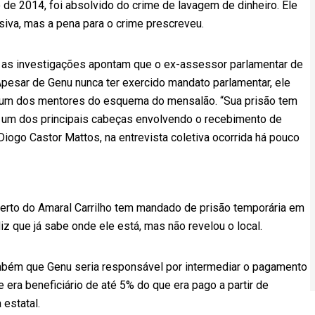
e 2014, foi absolvido do crime de lavagem de dinheiro. Ele
iva, mas a pena para o crime prescreveu.
ue as investigações apontam que o ex-assessor parlamentar de
Apesar de Genu nunca ter exercido mandato parlamentar, ele
 um dos mentores do esquema do mensalão. “Sua prisão tem
a um dos principais cabeças envolvendo o recebimento de
iogo Castor Mattos, na entrevista coletiva ocorrida há pouco
rto do Amaral Carrilho tem mandado de prisão temporária em
diz que já sabe onde ele está, mas não revelou o local.
também que Genu seria responsável por intermediar o pagamento
e era beneficiário de até 5% do que era pago a partir de
estatal.