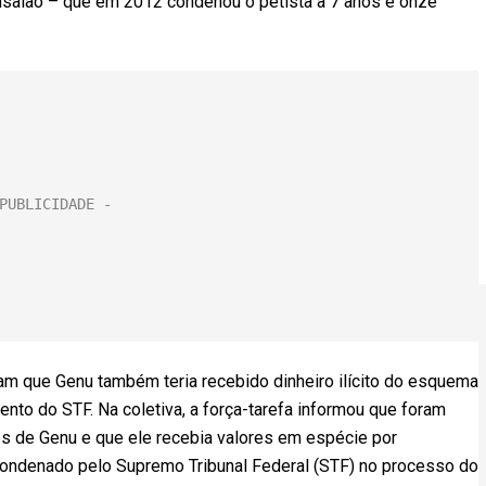
mensalão – que em 2012 condenou o petista a 7 anos e onze
tam que Genu também teria recebido dinheiro ilícito do esquema
ento do STF. Na coletiva, a força-tarefa informou que foram
es de Genu e que ele recebia valores em espécie por
 condenado pelo Supremo Tribunal Federal (STF) no processo do