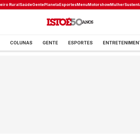
eiro Rural
Saúde
Gente
Planeta
Esportes
Menu
Motorshow
Mulher
Sustent
COLUNAS
GENTE
ESPORTES
ENTRETENIMEN