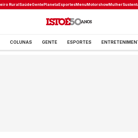
eiro Rural
Saúde
Gente
Planeta
Esportes
Menu
Motorshow
Mulher
Sustent
COLUNAS
GENTE
ESPORTES
ENTRETENIMEN