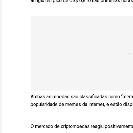
atingiu um pico de US$ 0,810 nas primeiras hora
Ambas as moedas são classificadas como “meme 
popularidade de memes da internet, e estão dispo
O mercado de criptomoedas reagiu positivamente