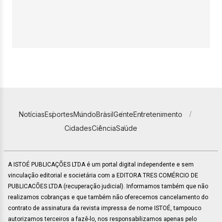
Notícias
Esportes
Mundo
Brasil
Gente
Entretenimento
Cidades
Ciência
Saúde
A ISTOÉ PUBLICAÇÕES LTDA é um portal digital independente e sem
vinculação editorial e societária com a EDITORA TRES COMÉRCIO DE
PUBLICACÕES LTDA (recuperação judicial). Informamos também que não
realizamos cobranças e que também não oferecemos cancelamento do
contrato de assinatura da revista impressa de nome ISTOÉ, tampouco
autorizamos terceiros a fazê-lo, nos responsabilizamos apenas pelo