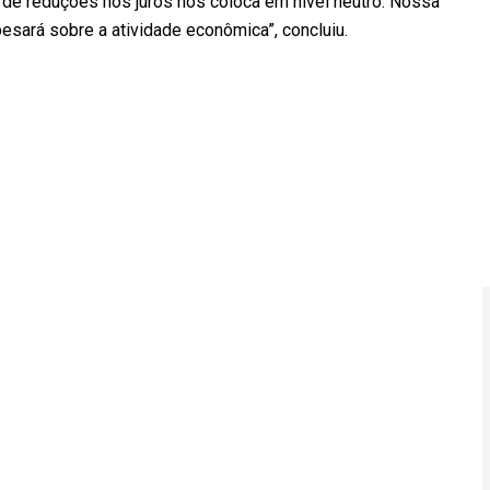
ie de reduções nos juros nos coloca em nível neutro. Nossa
 pesará sobre a atividade econômica”, concluiu.