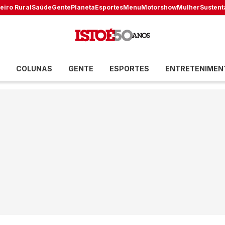
eiro Rural
Saúde
Gente
Planeta
Esportes
Menu
Motorshow
Mulher
Sustent
COLUNAS
GENTE
ESPORTES
ENTRETENIMEN