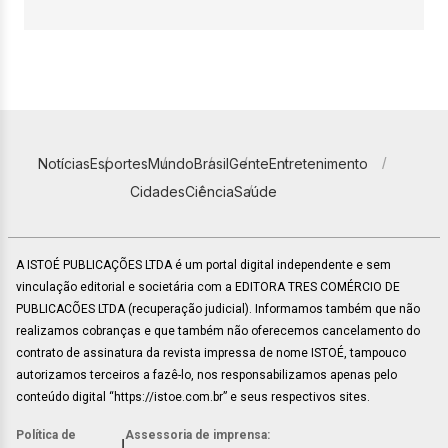
Notícias
Esportes
Mundo
Brasil
Gente
Entretenimento
Cidades
Ciência
Saúde
A ISTOÉ PUBLICAÇÕES LTDA é um portal digital independente e sem
vinculação editorial e societária com a EDITORA TRES COMÉRCIO DE
PUBLICACÕES LTDA (recuperação judicial). Informamos também que não
realizamos cobranças e que também não oferecemos cancelamento do
contrato de assinatura da revista impressa de nome ISTOÉ, tampouco
autorizamos terceiros a fazê-lo, nos responsabilizamos apenas pelo
conteúdo digital “https://istoe.com.br” e seus respectivos sites.
Política de
Assessoria de imprensa:
|