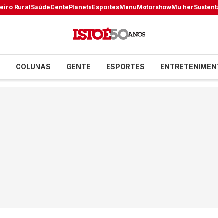
eiro Rural
Saúde
Gente
Planeta
Esportes
Menu
Motorshow
Mulher
Sustent
COLUNAS
GENTE
ESPORTES
ENTRETENIMEN