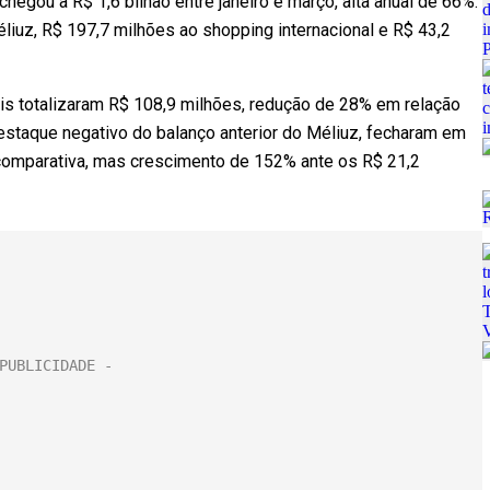
hegou a R$ 1,6 bilhão entre janeiro e março, alta anual de 66%.
éliuz, R$ 197,7 milhões ao shopping internacional e R$ 43,2
s totalizaram R$ 108,9 milhões, redução de 28% em relação
destaque negativo do balanço anterior do Méliuz, fecharam em
omparativa, mas crescimento de 152% ante os R$ 21,2