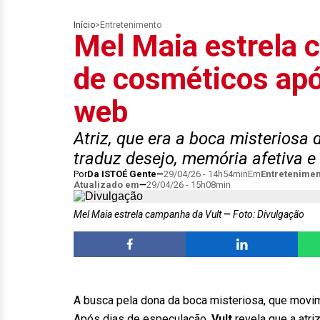
Início
>
Entretenimento
Mel Maia estrela
de cosméticos apó
web
Atriz, que era a boca misteriosa
traduz desejo, memória afetiva e
Por
Da ISTOÉ Gente
29/04/26 - 14h54min
Em
Entretenime
Atualizado em
29/04/26 - 15h08min
Mel Maia estrela campanha da Vult
Foto: Divulgação
A busca pela dona da boca misteriosa, que movim
Após dias de especulação,
Vult
revela que a atri