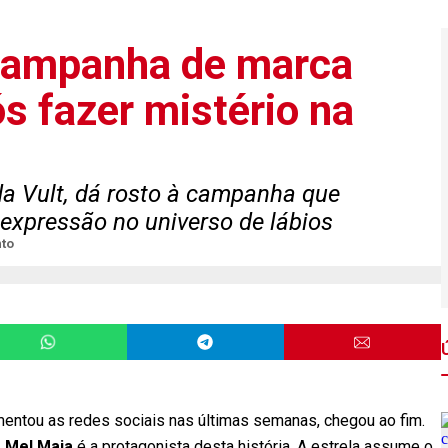
 campanha de marca
s fazer mistério na
 da Vult, dá rosto à campanha que
 expressão no universo de lábios
nto
entou as redes sociais nas últimas semanas, chegou ao fim.
z
Mel Maia
é a protagonista desta história. A estrela assume o