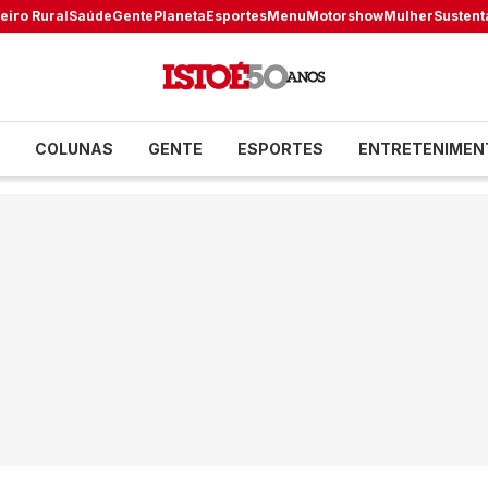
eiro Rural
Saúde
Gente
Planeta
Esportes
Menu
Motorshow
Mulher
Sustent
COLUNAS
GENTE
ESPORTES
ENTRETENIMEN