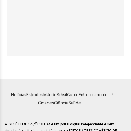
Notícias
Esportes
Mundo
Brasil
Gente
Entretenimento
Cidades
Ciência
Saúde
A ISTOÉ PUBLICAÇÕES LTDA é um portal digital independente e sem
vinculação editorial e societária com a EDITORA TRES COMÉRCIO DE