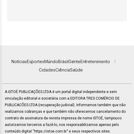
Notícias
Esportes
Mundo
Brasil
Gente
Entretenimento
Cidades
Ciência
Saúde
A ISTOÉ PUBLICAÇÕES LTDA é um portal digital independente e sem
vinculação editorial e societária com a EDITORA TRES COMÉRCIO DE
PUBLICACÕES LTDA (recuperação judicial). Informamos também que não
realizamos cobranças e que também não oferecemos cancelamento do
contrato de assinatura da revista impressa de nome ISTOÉ, tampouco
autorizamos terceiros a fazê-lo, nos responsabilizamos apenas pelo
conteúdo digital “https://istoe.com.br” e seus respectivos sites.