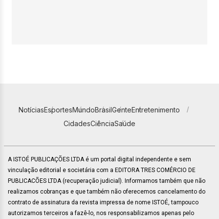
Notícias
Esportes
Mundo
Brasil
Gente
Entretenimento
Cidades
Ciência
Saúde
A ISTOÉ PUBLICAÇÕES LTDA é um portal digital independente e sem
vinculação editorial e societária com a EDITORA TRES COMÉRCIO DE
PUBLICACÕES LTDA (recuperação judicial). Informamos também que não
realizamos cobranças e que também não oferecemos cancelamento do
contrato de assinatura da revista impressa de nome ISTOÉ, tampouco
autorizamos terceiros a fazê-lo, nos responsabilizamos apenas pelo