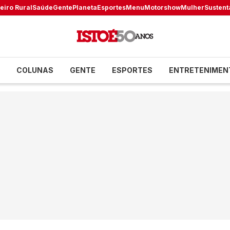
eiro Rural
Saúde
Gente
Planeta
Esportes
Menu
Motorshow
Mulher
Sustent
COLUNAS
GENTE
ESPORTES
ENTRETENIMEN