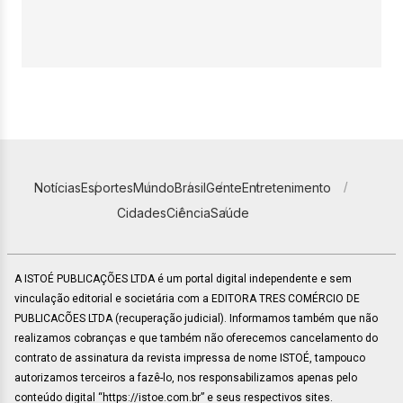
Notícias
Esportes
Mundo
Brasil
Gente
Entretenimento
Cidades
Ciência
Saúde
A ISTOÉ PUBLICAÇÕES LTDA é um portal digital independente e sem
vinculação editorial e societária com a EDITORA TRES COMÉRCIO DE
PUBLICACÕES LTDA (recuperação judicial). Informamos também que não
realizamos cobranças e que também não oferecemos cancelamento do
contrato de assinatura da revista impressa de nome ISTOÉ, tampouco
autorizamos terceiros a fazê-lo, nos responsabilizamos apenas pelo
conteúdo digital “https://istoe.com.br” e seus respectivos sites.