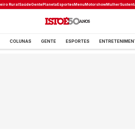
eiro Rural
Saúde
Gente
Planeta
Esportes
Menu
Motorshow
Mulher
Sustent
COLUNAS
GENTE
ESPORTES
ENTRETENIMEN