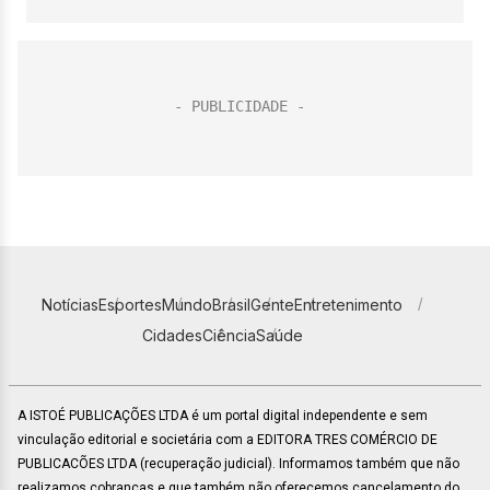
Notícias
Esportes
Mundo
Brasil
Gente
Entretenimento
Cidades
Ciência
Saúde
A ISTOÉ PUBLICAÇÕES LTDA é um portal digital independente e sem
vinculação editorial e societária com a EDITORA TRES COMÉRCIO DE
PUBLICACÕES LTDA (recuperação judicial). Informamos também que não
realizamos cobranças e que também não oferecemos cancelamento do