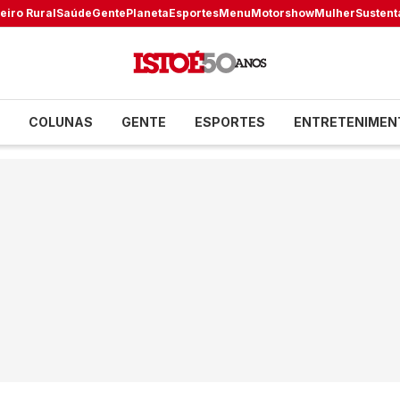
eiro Rural
Saúde
Gente
Planeta
Esportes
Menu
Motorshow
Mulher
Sustent
COLUNAS
GENTE
ESPORTES
ENTRETENIMEN