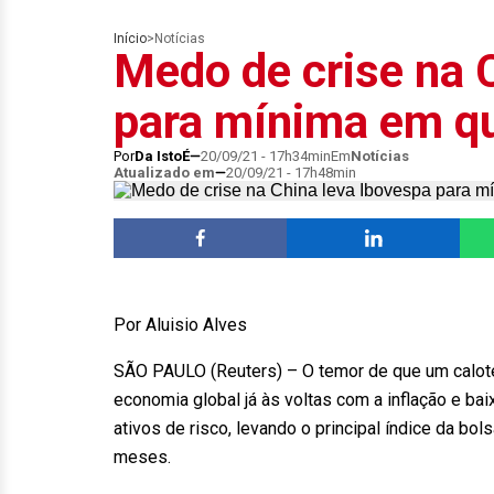
Início
>
Notícias
Medo de crise na 
para mínima em q
Por
Da IstoÉ
20/09/21 - 17h34min
Em
Notícias
Atualizado em
20/09/21 - 17h48min
Por Aluisio Alves
SÃO PAULO (Reuters) – O temor de que um calote
economia global já às voltas com a inflação e b
ativos de risco, levando o principal índice da bol
meses.