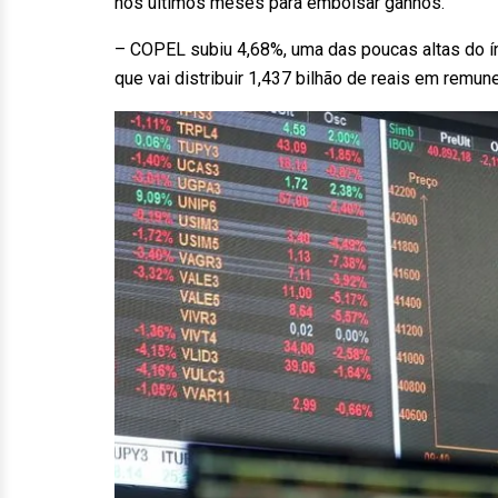
nos últimos meses para embolsar ganhos.
– COPEL subiu 4,68%, uma das poucas altas do ín
que vai distribuir 1,437 bilhão de reais em remu