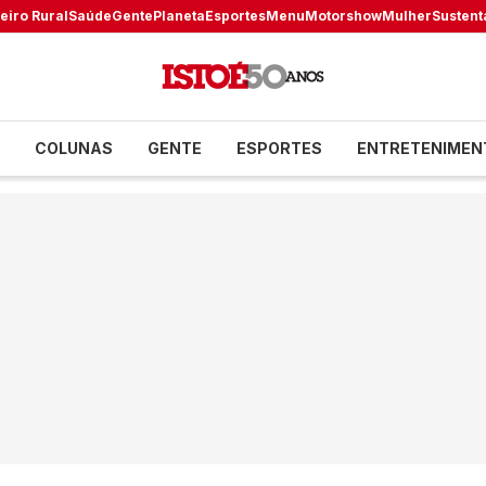
eiro Rural
Saúde
Gente
Planeta
Esportes
Menu
Motorshow
Mulher
Sustent
COLUNAS
GENTE
ESPORTES
ENTRETENIMEN