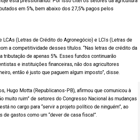
oje está pressionando. Por isso citei os setores da agricultura
 tributados em 5%, bem abaixo dos 27,5% pagos pelos
e LCAs (Letras de Crédito do Agronegócio) e LCIs (Letras de
 com a competitividade desses títulos. “Nas letras de crédito da
uma tributação de apenas 5%. Esses fundos continuarão
ntistas e instituições financeiras, não dos agricultores
eiro, então é justo que paguem algum imposto”, disse.
s, Hugo Motta (Republicanos-PB), afirmou que comunicou à
ão muito ruim” de setores do Congresso Nacional às mudanças
stá no cargo para “servir a projeto político de ninguém”, ao
s de gastos como um “dever de casa fiscal”.