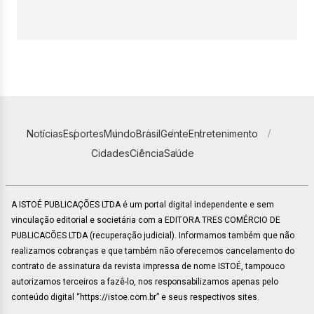
Notícias
Esportes
Mundo
Brasil
Gente
Entretenimento
Cidades
Ciência
Saúde
A ISTOÉ PUBLICAÇÕES LTDA é um portal digital independente e sem
vinculação editorial e societária com a EDITORA TRES COMÉRCIO DE
PUBLICACÕES LTDA (recuperação judicial). Informamos também que não
realizamos cobranças e que também não oferecemos cancelamento do
contrato de assinatura da revista impressa de nome ISTOÉ, tampouco
autorizamos terceiros a fazê-lo, nos responsabilizamos apenas pelo
conteúdo digital “https://istoe.com.br” e seus respectivos sites.