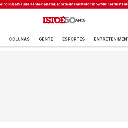
eiro Rural
Saúde
Gente
Planeta
Esportes
Menu
Motorshow
Mulher
Sustent
COLUNAS
GENTE
ESPORTES
ENTRETENIMEN