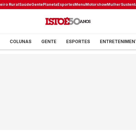
eiro Rural
Saúde
Gente
Planeta
Esportes
Menu
Motorshow
Mulher
Sustent
COLUNAS
GENTE
ESPORTES
ENTRETENIMEN