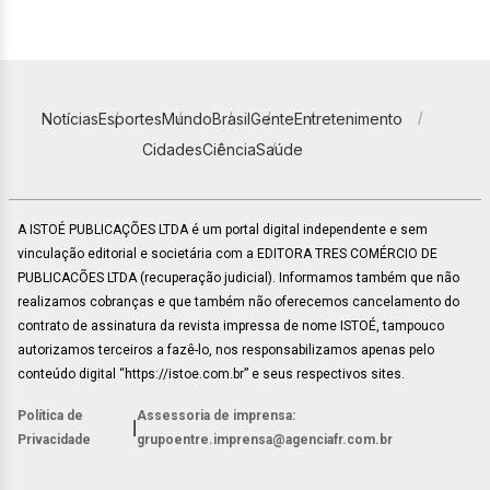
Notícias
Esportes
Mundo
Brasil
Gente
Entretenimento
Cidades
Ciência
Saúde
A ISTOÉ PUBLICAÇÕES LTDA é um portal digital independente e sem
vinculação editorial e societária com a EDITORA TRES COMÉRCIO DE
PUBLICACÕES LTDA (recuperação judicial). Informamos também que não
realizamos cobranças e que também não oferecemos cancelamento do
contrato de assinatura da revista impressa de nome ISTOÉ, tampouco
autorizamos terceiros a fazê-lo, nos responsabilizamos apenas pelo
conteúdo digital “https://istoe.com.br” e seus respectivos sites.
Política de
Assessoria de imprensa:
|
Privacidade
grupoentre.imprensa@agenciafr.com.br