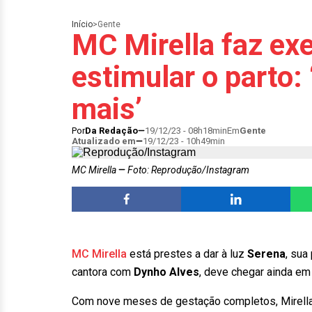
Início
>
Gente
MC Mirella faz exe
estimular o parto
mais’
Por
Da Redação
19/12/23 - 08h18min
Em
Gente
Atualizado em
19/12/23 - 10h49min
MC Mirella
Foto: Reprodução/Instagram
MC Mirella
está prestes a dar à luz
Serena
, sua
cantora com
Dynho Alves
, deve chegar ainda em
Com nove meses de gestação completos, Mirella 