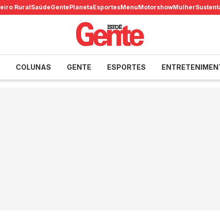
eiro Rural
Saúde
Gente
Planeta
Esportes
Menu
Motorshow
Mulher
Sustent
COLUNAS
GENTE
ESPORTES
ENTRETENIMEN