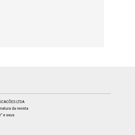
BLICACÕES LTDA
atura da revista
r” e seus