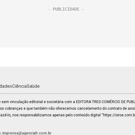
idades
Ciência
Saúde
 e sem vinculação editorial e societária com a EDITORA TRES COMÉRCIO DE PU
mos cobranças e que também não oferecemos cancelamento do contrato de assin
zê-lo, nos responsabilizamos apenas pelo conteúdo digital “https://istoe.com.b
e.imprensa@agenciafr.com.br