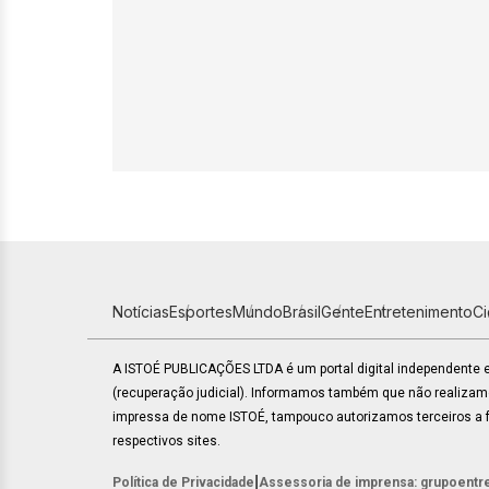
Notícias
Esportes
Mundo
Brasil
Gente
Entretenimento
C
A ISTOÉ PUBLICAÇÕES LTDA é um portal digital independente
(recuperação judicial). Informamos também que não realiza
impressa de nome ISTOÉ, tampouco autorizamos terceiros a fa
respectivos sites.
|
Política de Privacidade
Assessoria de imprensa: grupoentr