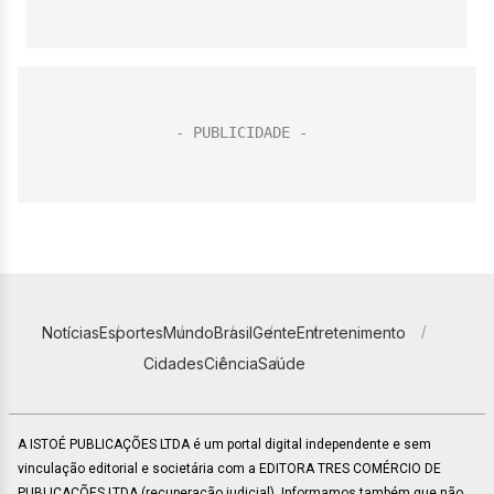
Notícias
Esportes
Mundo
Brasil
Gente
Entretenimento
Cidades
Ciência
Saúde
A ISTOÉ PUBLICAÇÕES LTDA é um portal digital independente e sem
vinculação editorial e societária com a EDITORA TRES COMÉRCIO DE
PUBLICACÕES LTDA (recuperação judicial). Informamos também que não