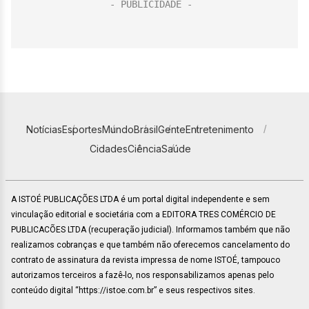
Notícias
Esportes
Mundo
Brasil
Gente
Entretenimento
Cidades
Ciência
Saúde
A ISTOÉ PUBLICAÇÕES LTDA é um portal digital independente e sem
vinculação editorial e societária com a EDITORA TRES COMÉRCIO DE
PUBLICACÕES LTDA (recuperação judicial). Informamos também que não
realizamos cobranças e que também não oferecemos cancelamento do
contrato de assinatura da revista impressa de nome ISTOÉ, tampouco
autorizamos terceiros a fazê-lo, nos responsabilizamos apenas pelo
conteúdo digital “https://istoe.com.br” e seus respectivos sites.