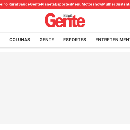
eiro Rural
Saúde
Gente
Planeta
Esportes
Menu
Motorshow
Mulher
Sustent
COLUNAS
GENTE
ESPORTES
ENTRETENIMEN