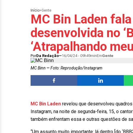
Início
>
Gente
MC Bin Laden fala
desenvolvida no ‘
‘Atrapalhando meu
Por
Da Redação
16/04/24 - 09h49min
Em
Gente
MC Binn
Foto: Reprodução/Instagram
MC Bin Laden
revelou que desenvolveu quadros d
Instagram, na noite de segunda-feira, 15, o can
também enfrentam essa e outras questões de sa
“Um assunto muito importante: lá dentro [do ‘BBB