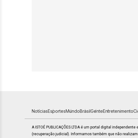
Notícias
Esportes
Mundo
Brasil
Gente
Entretenimento
C
A ISTOÉ PUBLICAÇÕES LTDA é um portal digital independente
(recuperação judicial). Informamos também que não realiza