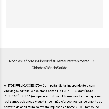
Notícias
Esportes
Mundo
Brasil
Gente
Entretenimento
Cidades
Ciência
Saúde
A ISTOÉ PUBLICAÇÕES LTDA é um portal digital independente e sem
vinculação editorial e societária com a EDITORA TRES COMÉRCIO DE
PUBLICACÕES LTDA (recuperação judicial). Informamos também que não
realizamos cobranças e que também não oferecemos cancelamento do
contrato de assinatura da revista impressa de nome ISTOÉ, tampouco