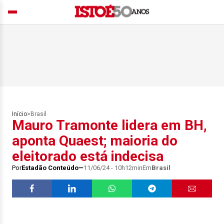
Início
>
Brasil
Mauro Tramonte lidera em BH,
aponta Quaest; maioria do
eleitorado está indecisa
Por
Estadão Conteúdo
11/06/24 - 10h12min
Em
Brasil