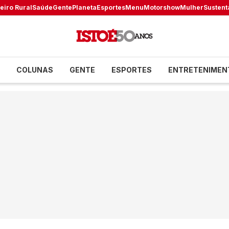
eiro Rural
Saúde
Gente
Planeta
Esportes
Menu
Motorshow
Mulher
Sustent
COLUNAS
GENTE
ESPORTES
ENTRETENIMEN