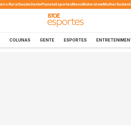
eiro Rural
Saúde
Gente
Planeta
Esportes
Menu
Motorshow
Mulher
Sustent
COLUNAS
GENTE
ESPORTES
ENTRETENIMEN