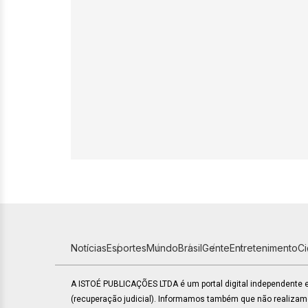
Notícias
Esportes
Mundo
Brasil
Gente
Entretenimento
C
A ISTOÉ PUBLICAÇÕES LTDA é um portal digital independente
(recuperação judicial). Informamos também que não realiza