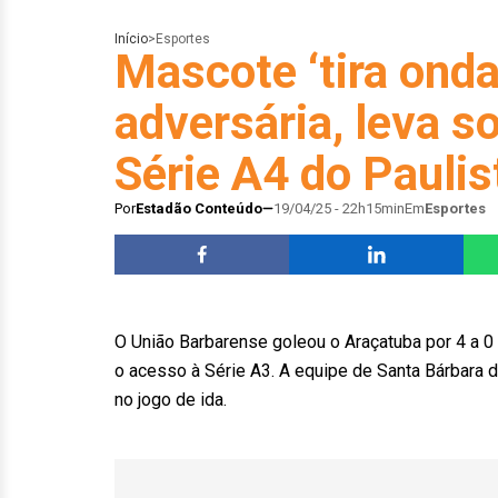
Início
>
Esportes
Mascote ‘tira onda
adversária, leva s
Série A4 do Paulis
Por
Estadão Conteúdo
19/04/25 - 22h15min
Em
Esportes
O União Barbarense goleou o Araçatuba por 4 a 0 
o acesso à Série A3. A equipe de Santa Bárbara d
no jogo de ida.