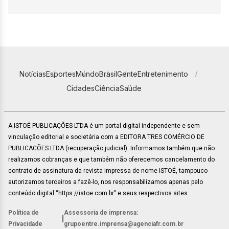
Notícias
Esportes
Mundo
Brasil
Gente
Entretenimento
Cidades
Ciência
Saúde
A ISTOÉ PUBLICAÇÕES LTDA é um portal digital independente e sem
vinculação editorial e societária com a EDITORA TRES COMÉRCIO DE
PUBLICACÕES LTDA (recuperação judicial). Informamos também que não
realizamos cobranças e que também não oferecemos cancelamento do
contrato de assinatura da revista impressa de nome ISTOÉ, tampouco
autorizamos terceiros a fazê-lo, nos responsabilizamos apenas pelo
conteúdo digital “https://istoe.com.br” e seus respectivos sites.
Política de
Assessoria de imprensa:
|
Privacidade
grupoentre.imprensa@agenciafr.com.br