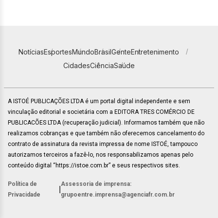
Notícias
Esportes
Mundo
Brasil
Gente
Entretenimento
Cidades
Ciência
Saúde
A ISTOÉ PUBLICAÇÕES LTDA é um portal digital independente e sem
vinculação editorial e societária com a EDITORA TRES COMÉRCIO DE
PUBLICACÕES LTDA (recuperação judicial). Informamos também que não
realizamos cobranças e que também não oferecemos cancelamento do
contrato de assinatura da revista impressa de nome ISTOÉ, tampouco
autorizamos terceiros a fazê-lo, nos responsabilizamos apenas pelo
conteúdo digital “https://istoe.com.br” e seus respectivos sites.
Política de
Assessoria de imprensa:
|
Privacidade
grupoentre.imprensa@agenciafr.com.br