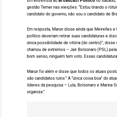
Em entrevista ao
Broadcast Político
no sábado, 
gestão Temer nas eleições. “Estou tirando o rótu
candidato do governo, não sou o candidato de Bras
Em resposta, Marun disse ainda que Meirelles e 
político deveriam retirar suas candidaturas e dis
única possibilidade de vitória (do centro)”, diss
chamou de extremos – Jair Bolsonaro (PSL) pela d
bom senso, ninguém tem voto. Essas candidatura
Marun foi além e disse que todos os atuais postu
são candidatos ruins.” A “única coisa boa” do atu
líderes da pesquisa – Lula, Bolsonaro e Marina Si
organiza.”