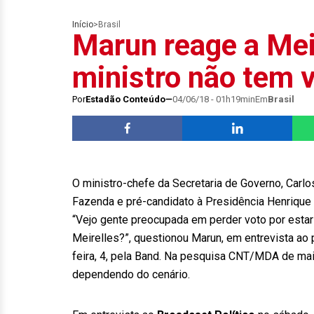
Início
>
Brasil
Marun reage a Meir
ministro não tem 
Por
Estadão Conteúdo
04/06/18 - 01h19min
Em
Brasil
O ministro-chefe da Secretaria de Governo, Carlos
Fazenda e pré-candidato à Presidência Henrique 
“Vejo gente preocupada em perder voto por esta
Meirelles?”, questionou Marun, em entrevista ao
feira, 4, pela Band. Na pesquisa CNT/MDA de maio
dependendo do cenário.