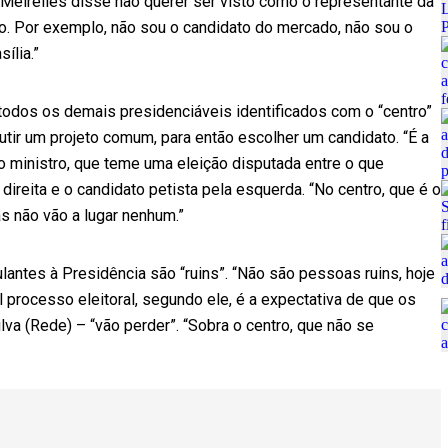
Meirelles disse não querer ser visto como o representante da
lo. Por exemplo, não sou o candidato do mercado, não sou o
ília.”
todos os demais presidenciáveis identificados com o “centro”
cutir um projeto comum, para então escolher um candidato. “É a
e o ministro, que teme uma eleição disputada entre o que
ireita e o candidato petista pela esquerda. “No centro, que é o
s não vão a lugar nenhum.”
lantes à Presidência são “ruins”. “Não são pessoas ruins, hoje
al processo eleitoral, segundo ele, é a expectativa de que os
lva (Rede) – “vão perder”. “Sobra o centro, que não se