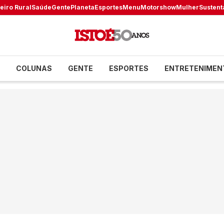
eiro Rural
Saúde
Gente
Planeta
Esportes
Menu
Motorshow
Mulher
Sustent
COLUNAS
GENTE
ESPORTES
ENTRETENIMEN