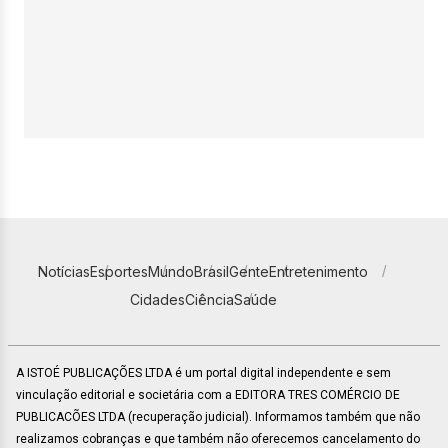
Notícias
Esportes
Mundo
Brasil
Gente
Entretenimento
Cidades
Ciência
Saúde
A ISTOÉ PUBLICAÇÕES LTDA é um portal digital independente e sem
vinculação editorial e societária com a EDITORA TRES COMÉRCIO DE
PUBLICACÕES LTDA (recuperação judicial). Informamos também que não
realizamos cobranças e que também não oferecemos cancelamento do