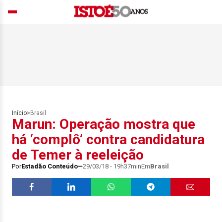
Início
>
Brasil
Marun: Operação mostra que
há ‘complô’ contra candidatura
de Temer à reeleição
Por
Estadão Conteúdo
29/03/18 - 19h37min
Em
Brasil