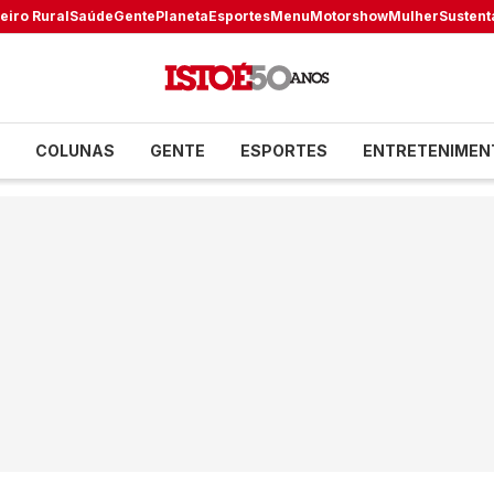
eiro Rural
Saúde
Gente
Planeta
Esportes
Menu
Motorshow
Mulher
Sustent
COLUNAS
GENTE
ESPORTES
ENTRETENIMEN