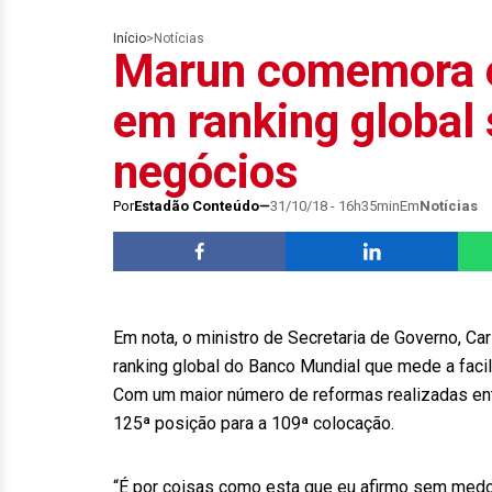
Início
>
Notícias
Marun comemora e
em ranking global
negócios
Por
Estadão Conteúdo
31/10/18 - 16h35min
Em
Notícias
Em nota, o ministro de Secretaria de Governo, C
ranking global do Banco Mundial que mede a faci
Com um maior número de reformas realizadas entr
125ª posição para a 109ª colocação.
“É por coisas como esta que eu afirmo sem medo 