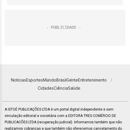
Notícias
Esportes
Mundo
Brasil
Gente
Entretenimento
Cidades
Ciência
Saúde
A ISTOÉ PUBLICAÇÕES LTDA é um portal digital independente e sem
vinculação editorial e societária com a EDITORA TRES COMÉRCIO DE
PUBLICACÕES LTDA (recuperação judicial). Informamos também que não
realizamos cobranças e que também não oferecemos cancelamento do