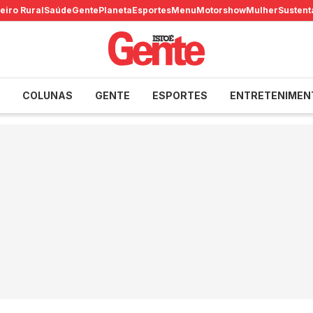
eiro Rural
Saúde
Gente
Planeta
Esportes
Menu
Motorshow
Mulher
Sustent
COLUNAS
GENTE
ESPORTES
ENTRETENIMEN