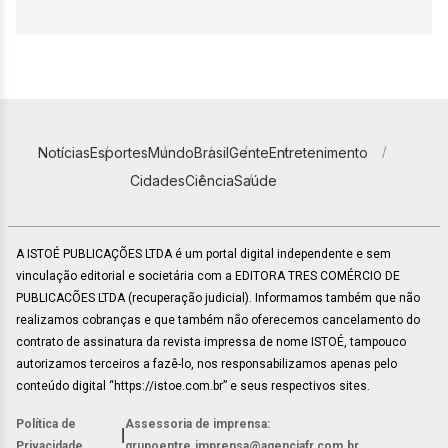
Notícias
Esportes
Mundo
Brasil
Gente
Entretenimento
Cidades
Ciência
Saúde
A ISTOÉ PUBLICAÇÕES LTDA é um portal digital independente e sem
vinculação editorial e societária com a EDITORA TRES COMÉRCIO DE
PUBLICACÕES LTDA (recuperação judicial). Informamos também que não
realizamos cobranças e que também não oferecemos cancelamento do
contrato de assinatura da revista impressa de nome ISTOÉ, tampouco
autorizamos terceiros a fazê-lo, nos responsabilizamos apenas pelo
conteúdo digital “https://istoe.com.br” e seus respectivos sites.
Política de
Assessoria de imprensa:
|
Privacidade
grupoentre.imprensa@agenciafr.com.br