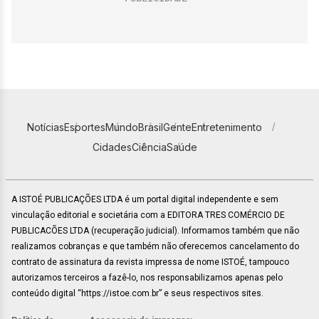
Notícias
Esportes
Mundo
Brasil
Gente
Entretenimento
Cidades
Ciência
Saúde
A ISTOÉ PUBLICAÇÕES LTDA é um portal digital independente e sem
vinculação editorial e societária com a EDITORA TRES COMÉRCIO DE
PUBLICACÕES LTDA (recuperação judicial). Informamos também que não
realizamos cobranças e que também não oferecemos cancelamento do
contrato de assinatura da revista impressa de nome ISTOÉ, tampouco
autorizamos terceiros a fazê-lo, nos responsabilizamos apenas pelo
conteúdo digital “https://istoe.com.br” e seus respectivos sites.