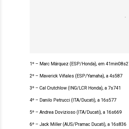
1º – Marc Márquez (ESP/Honda), em 41min08s2
2º – Maverick Viñales (ESP/Yamaha), a 4s587
3º – Cal Crutchlow (ING/LCR Honda), a 7s741
4º – Danilo Petrucci (ITA/Ducati), a 16s577
5º – Andrea Dovizioso (ITA/Ducati), a 16s669
6º – Jack Miller (AUS/Pramac Ducati), a 16s836