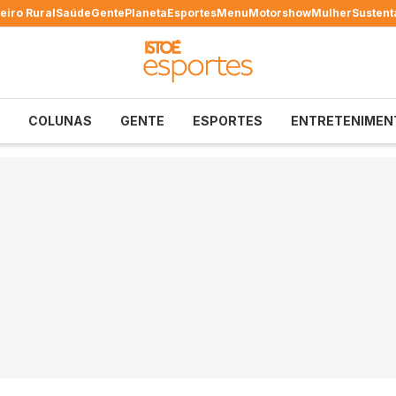
eiro Rural
Saúde
Gente
Planeta
Esportes
Menu
Motorshow
Mulher
Sustent
COLUNAS
GENTE
ESPORTES
ENTRETENIMEN